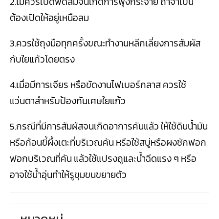
2.ไม่ควรเปิดพัดลมจนเกิดการฟุ้งกระจาย ถ้าจำเป็น
ต้องเปิดให้อยู่เหนือลม
3.ควรใช้ถุงมือทุกครั้งขณะทำงานหลีกเลี่ยงการสัมผัส
กับใยแก้วโดยตรง
4.เมื่อมีการเจียร หรือขัดงานไฟเบอร์กลาส ควรใช้
แว่นตาสำหรับป้องกันเศษใยแก้ว
5.กรณีที่มีการสัมผัสจนเกิดอาการคันแล้ว ให้ใช้ดินน้ำมัน
หรือก้อนขี้ผึ้งเตะที่บริเวณคัน หรือใช้สบู่หรือผงซักฟอก
ฟอกบริเวณที่คัน แล้วใช้แปรงถูและน้ำฉีดแรง ๆ หรือ
อาจใช้น้ำอุ่นทำให้รูขุมขนขยายตัว
หมวดหมู่