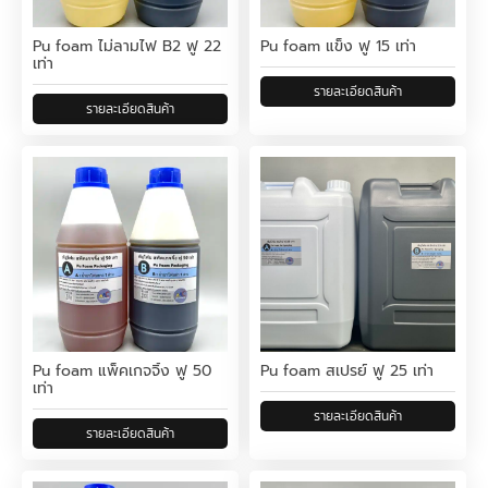
Pu foam ไม่ลามไฟ B2 ฟู 22
Pu foam แข็ง ฟู 15 เท่า
เท่า
Pu foam แพ็คเกจจิ้ง ฟู 50
Pu foam สเปรย์ ฟู 25 เท่า
เท่า