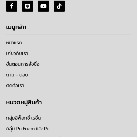
เมนูหลัก
หน้าแรก
เกี่ยวกับเรา
ขั้นตอนการสั่งซื้อ
ถาม - ตอบ
ติดต่อเรา
หมวดหมู่สินค้า
กลุ่มอีพ็อกซี่ เรซิ่น
กลุ่ม Pu Foam และ Pu