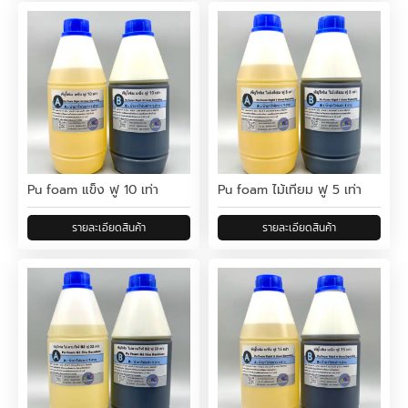
Pu foam แข็ง ฟู 10 เท่า
Pu foam ไม้เทียม ฟู 5 เท่า