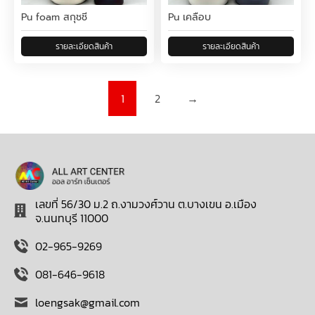
Pu foam สกุชชี่
Pu เคลือบ
1
2
→
เลขที่ 56/30 ม.2 ถ.งามวงศ์วาน ต.บางเขน อ.เมือง
จ.นนทบุรี 11000
02-965-9269
081-646-9618
loengsak@gmail.com