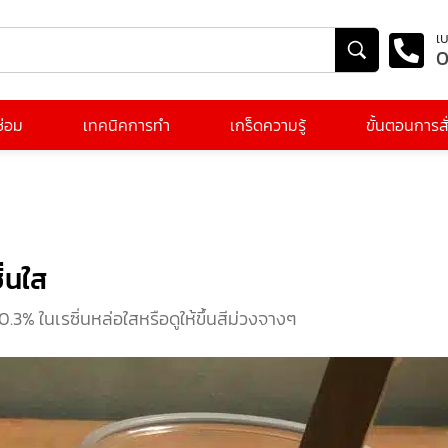
เบ
0
ีซ่อม
เทคนิคการทำ
เกร็ดความรู้
ขั้นตอนการสั่
ิ่นใส
.3% ในเรซิ่นหล่อใสหรือดูให้ขึ้นสี
ม่วงจางๆ