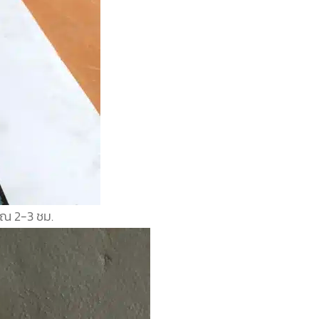
าณ 2-3 ชม.