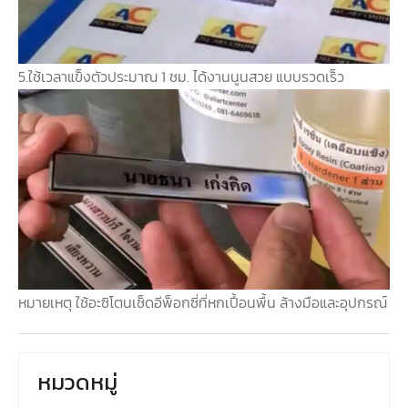
5.ใช้เวลาแข็งตัวประมาณ 1 ชม. ได้งานนูนสวย แบบรวดเร็ว
หมายเหตุ ใช้อะซิโตนเช็ดอีพ็อกซี่ที่
หกเปื้อนพื้น ล้างมือและอุปกรณ์
หมวดหมู่