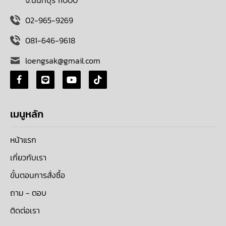
จ.นนทบุรี 11000
02-965-9269
081-646-9618
loengsak@gmail.com
เมนูหลัก
หน้าแรก
เกี่ยวกับเรา
ขั้นตอนการสั่งซื้อ
ถาม - ตอบ
ติดต่อเรา