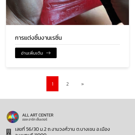
การแต่งชิ้นงานเรซิ่น
อ่านเพิ่มเติม
1
2
»
เลขที่ 56/30 ม.2 ถ.งามวงศ์วาน ต.บางเขน อ.เมือง