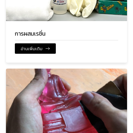
การผสมเรซิ่น
อ่านเพิ่มเติม