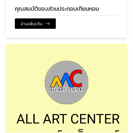
คุณสมบัติของส่วนประกอบเทียนหอม
อ่านเพิ่มเติม