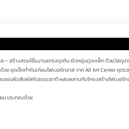
 – สร้างสรรค์ชิ้นงานแกร่งดุจหิน ยืดหยุ่นดุจเหล็ก ด้วยวัสดุเ
ย ชุดเซ็ตทำหินเทียมไฟเบอร์กลาส จาก All Art Center ชุดรวม
งามของผิวสัมผัสหินธรรมชาติ ผสมผสานกับโครงสร้างไฟเบอร์กลา
ทียม ประกอบด้วย