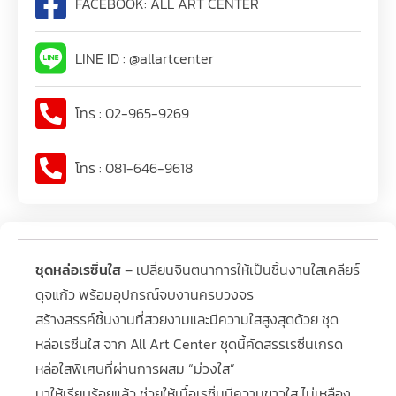
FACEBOOK: ALL ART CENTER
LINE ID : @allartcenter
โทร : 02-965-9269
โทร : 081-646-9618
ชุดหล่อเรซิ่นใส
– เปลี่ยนจินตนาการให้เป็นชิ้นงานใสเคลียร์
ดุจแก้ว พร้อมอุปกรณ์จบงานครบวงจร
สร้างสรรค์ชิ้นงานที่สวยงามและมีความใสสูงสุดด้วย ชุด
หล่อเรซิ่นใส จาก All Art Center ชุดนี้คัดสรรเรซิ่นเกรด
หล่อใสพิเศษที่ผ่านการผสม “ม่วงใส”
มาให้เรียบร้อยแล้ว ช่วยให้เนื้อเรซิ่นมีความขาวใส ไม่เหลือง