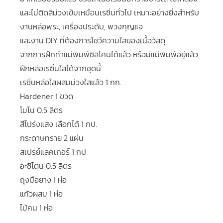
และไม่ติดสีม่วงเข้มเหมือนเรซิ่นทั่วไป เหมาะอย่างยิ่งสำหรับ
งานหล่อพระ, เครื่องประดับ, พวงกุญแจ
และงาน DIY ที่ต้องการโชว์ความใสของเนื้อวัสดุ
จากการฝึกทำแม่พิมพ์ซิลิโคนได้แล้ว หรือมีแม่พิมพ์อยู่แล้ว
ฝึกหล่อเรซิ่นใสได้จากชุดนี้
เรซิ่นหล่อใสผสมม่วงใสแล้ว 1 กก.
Hardener 1 ขวด
โมโน 0.5 ลิตร
สีโปร่งแสง เลือกได้ 1 กป.
กระดาษทราย 2 แผ่น
สเปรย์แลคเกอร์ 1 กป
อะซิโตน 0.5 ลิตร
ถุงมือยาง 1 ห่อ
แก้วผสม 1 ห่อ
ไม้คน 1 ห่อ