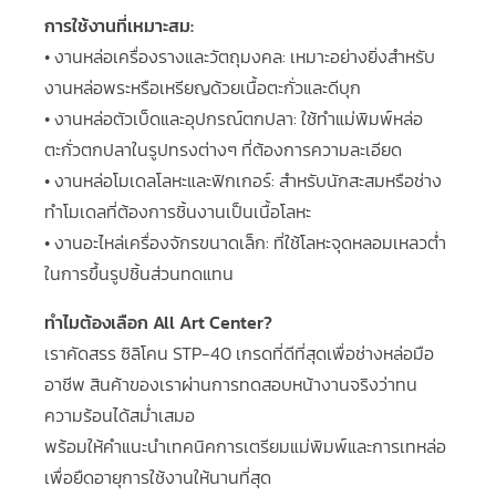
การใช้งานที่เหมาะสม:
• งานหล่อเครื่องรางและวัตถุมงคล: เหมาะอย่างยิ่งสำหรับ
งานหล่อพระหรือเหรียญด้วยเนื้อตะกั่วและดีบุก
• งานหล่อตัวเบ็ดและอุปกรณ์ตกปลา: ใช้ทำแม่พิมพ์หล่อ
ตะกั่วตกปลาในรูปทรงต่างๆ ที่ต้องการความละเอียด
• งานหล่อโมเดลโลหะและฟิกเกอร์: สำหรับนักสะสมหรือช่าง
ทำโมเดลที่ต้องการชิ้นงานเป็นเนื้อโลหะ
• งานอะไหล่เครื่องจักรขนาดเล็ก: ที่ใช้โลหะจุดหลอมเหลวต่ำ
ในการขึ้นรูปชิ้นส่วนทดแทน
ทำไมต้องเลือก All Art Center?
เราคัดสรร ซิลิโคน STP-40 เกรดที่ดีที่สุดเพื่อช่างหล่อมือ
อาชีพ สินค้าของเราผ่านการทดสอบหน้างานจริงว่าทน
ความร้อนได้สม่ำเสมอ
พร้อมให้คำแนะนำเทคนิคการเตรียมแม่พิมพ์และการเทหล่อ
เพื่อยืดอายุการใช้งานให้นานที่สุด