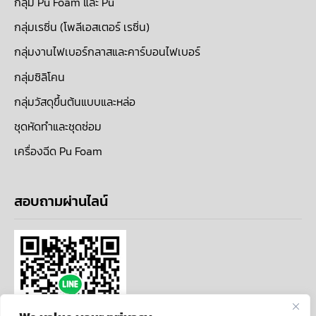
กลุ่ม Pu Foam และ Pu
กลุ่มเรซิ่น (โพลีเอสเตอร์ เรซิ่น)
กลุ่มงานไฟเบอร์กลาสและคาร์บอนไฟเบอร์
กลุ่มซิลิโคน
กลุ่มวัสดุขึ้นต้นแบบและหล่อ
ชุดหัดทำและชุดซ่อม
เครื่องฉีด Pu Foam
สอบถามผ่านไลน์