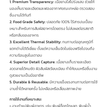
1. Premium Transparency:
เนื้อยางใสโปร่งแสง ช่วยให้
มองเห็นรายละเอียดและฟองอากาศขณะเทหล่อ ตรวจสอบ
ชิ้นงานได้ทันที
2. Food Grade Safety:
ปลอดภัย 100% ไร้สารปนเปื้อน
เหมาะสำหรับการสัมผัสอาหารโดยตรง ไม่ส่งผลต่อรสชาติ
หรือกลิ่นของอาหาร
3. Excellent Thermal Stability:
ทนทานต่ออุณหภูมิที่
แตกต่างได้ดีเยี่ยม ตั้งแต่ความเย็นจัดในช่องฟรีซไปจนถึง
ความร้อนสูงในเตาอบ
4. Superior Detail Capture:
เนื้อยางเก็บรายละเอียด
ลวดลายได้คมชัด ผิวสัมผัสเรียบเนียน ทำให้ขนมหรือชิ้นงาน
ดูสวยงามเป็นมืออาชีพ
5. Durable & Reusable:
มีความแข็งแรงทนทานต่อการใช้
งานซ้ำได้หลายครั้ง ไม่เหลืองหรือเสื่อมสภาพง่าย
การใช้งานที่เหมาะสม:
• งานทำแม่พิมพ์อาหาร: เช่น พิมพ์ช็อกโกแลต, พิมพ์น้ำ