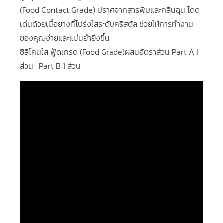
(Food Contact Grade) ปราศจากสารพิษและกลิ่นฉุน โดด
เด่นด้วยเนื้อยางที่โปร่งใสระดับคริสตัล ช่วยให้การทำงาน
ของคุณง่ายและแม่นยำยิ่งขึ้น
ซิลิโคนใส ฟู้ดเกรด (Food Grade)ผสมอัตราส่วน Part A 1
ส่วน : Part B 1 ส่วน