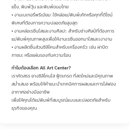
แข็ง, พิมพ์วุ้น และพิมพ์ขนมไทย
• งานเบเกอรี่พรีเมียม: ใช้หล่อแม่พิมพ์เค้กหรือคุกกี้ดีไซน์
พิเศษที่ต้องการความปลอดภัยสูงสุด
• งานหล่อเรซิ่นใสและงานศิลปะ: สำหรับช่างศิลป์ที่ต้องการ
แม่พิมพ์คุณภาพสูงเพื่อให้งานเรซิ่นออกมาใสและเงางาม
• งานผลิตชิ้นส่วนซิลิโคนสำหรับเครื่องครัว: เช่น ฝาปิด
ภาชนะ หรือแผ่นรองกันความร้อน
ทำไมต้องเลือก All Art Center?
เราคัดสรร ยางซิลิโคนใส ฟู้ดเกรด ที่สดใหม่และมีคุณภาพ
สม่ำเสมอ พร้อมให้คำแนะนำเทคนิคการผสมและการไล่ฟอง
อากาศอย่างมืออาชีพ
เพื่อให้คุณได้แม่พิมพ์ที่สมบูรณ์แบบและปลอดภัยสำหรับ
ธุรกิจของคุณ