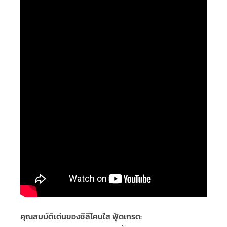
คุณสมบัติเด่นของซิลิโคนใส ฟู้ดเกรด: