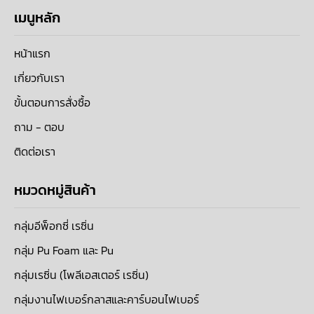
เมนูหลัก
หน้าแรก
เกี่ยวกับเรา
ขั้นตอนการสั่งซื้อ
ถาม - ตอบ
ติดต่อเรา
หมวดหมู่สินค้า
กลุ่มอีพ็อกซี่ เรซิ่น
กลุ่ม Pu Foam และ Pu
กลุ่มเรซิ่น (โพลีเอสเตอร์ เรซิ่น)
กลุ่มงานไฟเบอร์กลาสและคาร์บอนไฟเบอร์