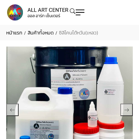
หน้าแรก
สินค้าทั้งหมด
ซิลิโคนไต้หวัน(เหลว)
/
/