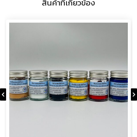
สินค้าที่เกี่ยวข้อง