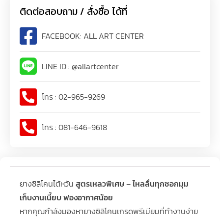
ติดต่อสอบถาม / สั่งซื้อ ได้ที่
FACEBOOK: ALL ART CENTER
LINE ID : @allartcenter
โทร : 02-965-9269
โทร : 081-646-9618
ยางซิลิโคนไต้หวัน
สูตรเหลวพิเศษ
–
ไหลลื่นทุกซอกมุม
เก็บงานเนี้ยบ ฟองอากาศน้อย
หากคุณกำลังมองหายางซิลิโคนเกรดพรีเมียมที่ทำงานง่าย