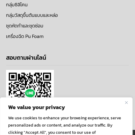
กลุ่มซิลิโคน
กลุ่มวัสดุขึ้นต้นแบบและหล่อ
ชุดหัดทำและชุดซ่อม
เครื่องฉีด Pu Foam
สอบถามผ่านไลน์
We value your privacy
We use cookies to enhance your browsing experience, serve
personalized ads or content, and analyze our traffic. By
clicking "Accept All", you consent to our use of