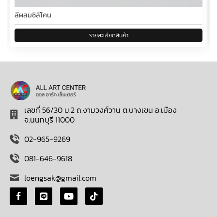
สีผสมซิลิโคน
เลขที่ 56/30 ม.2 ถ.งามวงศ์วาน ต.บางเขน อ.เมือง
จ.นนทบุรี 11000
02-965-9269
081-646-9618
loengsak@gmail.com