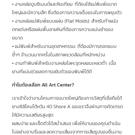
• งานหล่อปูนซีเมนต์และหินเทียม: ที่ต้องใช้แม่พิมพ์ขนาด
ใหญ่และมีความลึก ซึ่งต้องการความแข็งแรงในการพยุงตัว
• งานหล่อแม่พิมพ์แบบแผ่น (Flat Molds): สำหรับทำผนัง
ตกแต่งหรือแผ่นพื้นลายหินที่ต้องการความแม่นยำของ
ขนาด
• แม่พิมพ์สำหรับงานอุตสาหกรรม: ที่ต้องมีการถอดแบบ
ซ้ำๆ จำนวนมากครั้งในสภาพแวดล้อมที่หนักหน่วง
• งานทำพิมพ์สำหรับงานหล่อโลหะจุดหลอมเหลวต่ำ: เนื้อ
ยางที่แน่นช่วยลดการขยับตัวของพิมพ์ได้ดี
ทำไมต้องเลือก All Art Center?
เราเข้าใจว่างานโครงการขนาดใหญ่ต้องการวัสดุที่เชื่อถือได้
ยางซิลิโคนไต้หวัน 40 Shore A ของเราจึงผ่านการคัดเกรด
ให้มีความเสถียรสูงสุด
ผสมง่าย และเซ็ตตัวได้สม่ำเสมอ เพื่อให้งานของคุณดำเนิน
ไปอย่างราบรื่นและลดความเสี่ยงจากการเสียรูปของชิ้นงาน