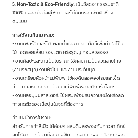
5. Non-Toxic & Eco-Friendly:
เป็นวัสดุจากธรรมชาติ
100% ปลอดภัยต่อผู้ใช้งานและไม่กัดกร่อนพื้นผิวชิ้นงาน
ต้นแบบ
การใช้งานที่เหมาะสม:
• งานเฟอร์นิเจอร์ไม้: ผสมน้ำและกาวลาเท็กซ์เพื่อทำ “สีโป๊ว
ไม้” อุดรอยเสี้ยน รอยแตก หรือรูตะปู ก่อนลงสีจริง
• งานศิลปะและงานปั้นโบราณ: ใช้ผสมกาวปั้นลวดลายไทย
(งานรักสมุก) งานหัวโขน และงานประดับมุก
• งานเตรียมผิวหน้าแม่พิมพ์: ใช้ผงดินสอพองโรยและเช็ด
ทำความสะอาดคราบมันบนแม่พิมพ์พลาสติกหรือโลหะ
• งานหล่อปูนปลาสเตอร์: ใช้ผสมเพื่อปรับความหนืดหรือลด
การหดตัวของเนื้อปูนในจุดที่ต้องการ
คำแนะนำการใช้งาน:
สำหรับการทำสีโป๊ว ให้ค่อยๆ ผสมดินสอพองกับกาวลาเท็กซ์
จนได้ความหนืดเหมือนยาสีฟัน ปาดลงบนรอยที่ต้องการอุด