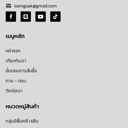
loengsak@gmail.com
เมนูหลัก
หน้าแรก
เกี่ยวกับเรา
ขั้นตอนการสั่งซื้อ
ถาม - ตอบ
ติดต่อเรา
หมวดหมู่สินค้า
กลุ่มอีพ็อกซี่ เรซิ่น