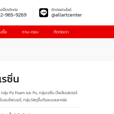
อร์โทรติดต่อ
ติดต่อผ่านไลน์
2-965-9269
@allartcenter
งซื้อ
ถาม-ตอบ
ติดต่อเรา
รซิ่น
,
กลุ่ม Pu Foam และ Pu
,
กลุ่มเรซิ่น (โพลีเอสเตอร์
ร์บอนไฟเบอร์
,
กลุ่มวัสดุขึ้นต้นแบบและหล่อ