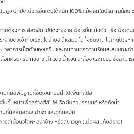
er:
่นสูง ปกปิดเนื้อเรซิ่นเดิมได้สนิท 100% แม้ผสมในปริมาณน้อย ช่
งตามต้องการ สีสดชัด ไม่ซีดจางง่ายเมื่อเรซิ่นแห้งตัว หรือเมื่อ
ะจายตัวเข้ากับเรซิ่นได้ง่ายสม่ำเสมอทั่วทั้งชิ้นงาน ไม่เกิดปัญหา
ะเวลาการเซ็ตตัวของเรซิ่น และทนทานต่อความร้อนสะสมขณะทำปฏิก
ลือกครบครัน ทั้งขาว ดำ แดง น้ำเงิน เหลือง และเขียว ซึ่งสามาร
งานที่มีสีพื้นฐานที่ชัดเจนก่อนนำไปเพ้นท์สีต่อ
นชั้นหน้าเพื่อสร้างสีสันให้เรือ ชิ้นส่วนรถยนต์ หรือถังน้ำ
นที่มีสีสันสดใส น่ารัก และดูทันสมัย
การสีเนื้อนวโลหะ สีงาช้าง หรือสีขาวมุก (เมื่อผสมกับสีขาว)