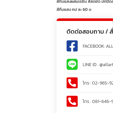
สีทึบแสงผสมเรซิ่น สีสดชัด ปกปิดสน
สีทึบแสง กป ละ 60 บ
ติดต่อสอบถาม / สั่งซ
FACEBOOK: AL
LINE ID : @allar
โทร : 02-965-9
โทร : 081-646-