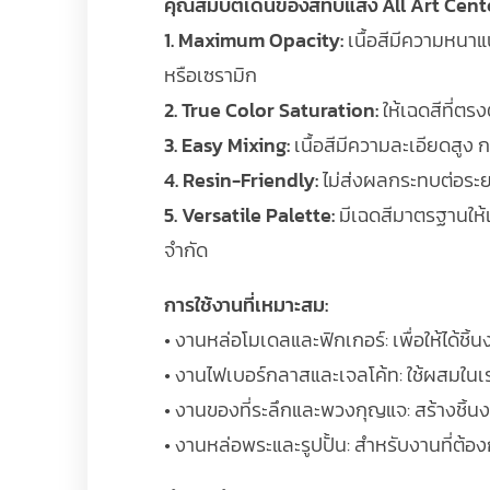
คุณสมบัติเด่นของสีทึบแสง All Art Cent
1. Maximum Opacity:
เนื้อสีมีความหนาแน
หรือเซรามิก
2. True Color Saturation:
ให้เฉดสีที่ตร
3. Easy Mixing:
เนื้อสีมีความละเอียดสูง กร
4. Resin-Friendly:
ไม่ส่งผลกระทบต่อระย
5. Versatile Palette:
มีเฉดสีมาตรฐานให้เ
จำกัด
การใช้งานที่เหมาะสม:
• งานหล่อโมเดลและฟิกเกอร์: เพื่อให้ได้ชิ้น
• งานไฟเบอร์กลาสและเจลโค้ท: ใช้ผสมในเรซิ่
• งานของที่ระลึกและพวงกุญแจ: สร้างชิ้นงา
• งานหล่อพระและรูปปั้น: สำหรับงานที่ต้อง