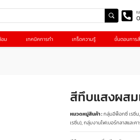
เบ
0
ีซ่อม
เทคนิคการทำ
เกร็ดความรู้
ขั้นตอนการสั่
สีทึบแสงผสมเ
หมวดหมู่สินค้า :
กลุ่มอีพ็อกซี่ เรซิ่น
เรซิ่น)
,
กลุ่มงานไฟเบอร์กลาสและคา