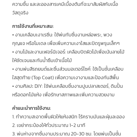
ความชื้น และละอองสารเคมีเบื้องต้นที่จะมาสัมผัสกับเนื้อ
วัสดุจริง
การใช้งานที่เหมาะสม:
• งานเคลือบเงาเรซิ่น: ใช้พ่นทับชิ้นงานหล่อพระ, พวง
กุญแจ หรือโมเดล เพื่อเพิ่มความเงาใสและปิดรูพรุนเล็กๆ
• งานไม้และงานเฟอร์นิเจอร์: เคลือบปิดผิวไม้เพื่อเน้นลายไม้
ให้ชัดเจนและกันน้ำซึมเข้าเนื้อไม้
• งานพ่นสีรถยนต์และชิ้นส่วนมอเตอร์ไซค์: ใช้เป็นชั้นเคลือบ
ใสสุดท้าย (Top Coat) เพื่อความเงางามและป้องกันสีพื้น
• งานศิลปะ DIY: ใช้พ่นเคลือบชิ้นงานปูนปลาสเตอร์, ดินปั้น
หรือดอกไม้แห้ง เพื่อรักษาสภาพและเพิ่มความสวยงาม
คำแนะนำการใช้งาน:
1. ทำความสะอาดพื้นผิวให้แห้งสนิท ไร้คราบมันและฝุ่นละออง
2. เขย่ากระป๋องให้ทั่วประมาณ 1-2 นาที
3. พ่นห่างจากชิ้นงานประมาณ 20-30 ซม. โดยพ่นเป็นชั้น