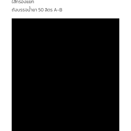
ใส้กรองแยก
ถังบรรจน้ำยา 50 ลิตร A-B