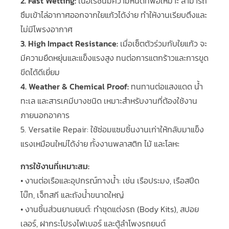
2. Fast Wetting:
เนื้อเรซิ่นมีความหนืดที่พอเหมาะ สามารถ
ซึมเข้าไล่อากาศออกจากใยแก้วได้ง่าย ทำให้งานเรียบตึงและ
ไม่มีโพรงอากาศ
3. High Impact Resistance:
เมื่อเซ็ตตัวร่วมกับใยแก้ว จะ
มีความยืดหยุ่นและแข็งแรงสูง ทนต่อการแตกร้าวและการขูด
ขีดได้ดีเยี่ยม
4. Weather & Chemical Proof:
ทนทานต่อแสงแดด น้ำ
ทะเล และสารเคมีบางชนิด เหมาะสำหรับงานที่ต้องใช้งาน
ภายนอกอาคาร
5. Versatile Repair: ใช้ซ่อมแซมชิ้นงานเก่าให้กลับมาแข็ง
แรงเหมือนใหม่ได้ง่าย ทั้งงานพลาสติก ไม้ และโลหะ
การใช้งานที่เหมาะสม:
• งานต่อเรือและอุปกรณ์ทางน้ำ: เช่น เรือประมง, เรือสปีด
โบ๊ท, เจ็ทสกี และถังน้ำขนาดใหญ่
• งานชิ้นส่วนยานยนต์: ทำชุดแต่งรถ (Body Kits), สปอย
เลอร์, ฝากระโปรงไฟเบอร์ และตู้ลำโพงรถยนต์