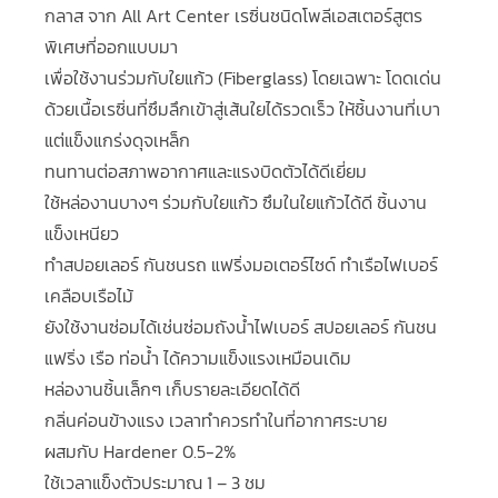
กลาส จาก All Art Center เรซิ่นชนิดโพลีเอสเตอร์สูตร
พิเศษที่ออกแบบมา
เพื่อใช้งานร่วมกับใยแก้ว (Fiberglass) โดยเฉพาะ โดดเด่น
ด้วยเนื้อเรซิ่นที่ซึมลึกเข้าสู่เส้นใยได้รวดเร็ว ให้ชิ้นงานที่เบา
แต่แข็งแกร่งดุจเหล็ก
ทนทานต่อสภาพอากาศและแรงบิดตัวได้ดีเยี่ยม
ใช้หล่องานบางๆ ร่วมกับใยแก้ว ซึมในใยแก้วได้ดี ชิ้นงาน
แข็งเหนียว
ทำสปอยเลอร์ กันชนรถ แฟริ่งมอเตอร์ไซด์ ทำเรือไฟเบอร์
เคลือบเรือไม้
ยังใช้งานซ่อมได้เช่นซ่อมถังน้ำไฟเบอร์ สปอยเลอร์ กันชน
แฟริ่ง เรือ ท่อน้ำ ได้ความแข็งแรงเหมือนเดิม
หล่องานชิ้นเล็กๆ เก็บรายละเอียดได้ดี
กลิ่นค่อนข้างแรง เวลาทำควรทำในที่อากาศระบาย
ผสมกับ Hardener 0.5-2%
ใช้เวลาแข็งตัวประมาณ 1 – 3 ชม