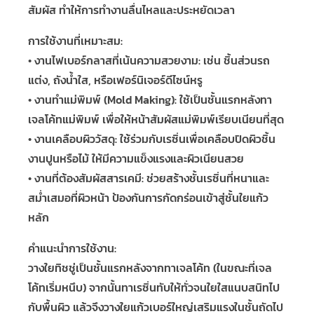
สัมผัส ทำให้การทำงานลื่นไหลและประหยัดเวลา
การใช้งานที่เหมาะสม:
• งานไฟเบอร์กลาสที่เน้นความสวยงาม: เช่น ชิ้นส่วนรถ
แต่ง, ถังน้ำใส, หรือเฟอร์นิเจอร์ดีไซน์หรู
• งานทำแม่พิมพ์ (Mold Making): ใช้เป็นชั้นแรกหลังทา
เจลโค้ทแม่พิมพ์ เพื่อให้หน้าสัมผัสแม่พิมพ์เรียบเนียนที่สุด
• งานเคลือบผิววัสดุ: ใช้ร่วมกับเรซิ่นเพื่อเคลือบปิดผิวชิ้น
งานปูนหรือไม้ ให้มีความแข็งแรงและผิวเนียนสวย
• งานที่ต้องสัมผัสสารเคมี: ช่วยสร้างชั้นเรซิ่นที่หนาและ
สม่ำเสมอที่ผิวหน้า ป้องกันการกัดกร่อนเข้าสู่ชั้นใยแก้ว
หลัก
คำแนะนำการใช้งาน:
วางใยทิชชู่เป็นชั้นแรกหลังจากทาเจลโค้ท (ในขณะที่เจล
โค้ทเริ่มหนึบ) จากนั้นทาเรซิ่นทับให้ทั่วจนใยใสแนบสนิทไป
กับพื้นผิว แล้วจึงวางใยแก้วเบอร์ใหญ่เสริมแรงในชั้นถัดไป