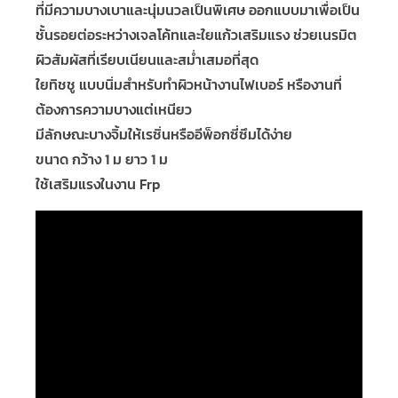
ที่มีความบางเบาและนุ่มนวลเป็นพิเศษ ออกแบบมาเพื่อเป็น
ชั้นรอยต่อระหว่างเจลโค้ทและใยแก้วเสริมแรง ช่วยเนรมิต
ผิวสัมผัสที่เรียบเนียนและสม่ำเสมอที่สุด
ใยทิชชู แบบนิ่มสำหรับทำผิวหน้างานไฟเบอร์ หรืองานที่
ต้องการความบางแต่เหนียว
มีลักษณะบางจิ้มให้เรซิ่นหรืออีพ็อกซี่ซึมได้ง่าย
ขนาด กว้าง 1 ม ยาว 1 ม
ใช้เสริมแรงในงาน Frp