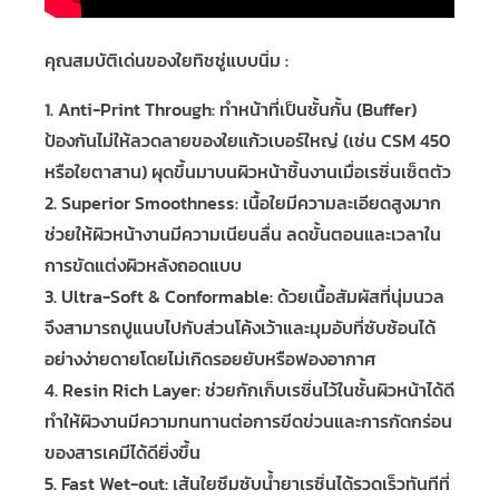
คุณสมบัติเด่นของใยทิชชู่แบบนิ่ม :
1. Anti-Print Through:
ทำหน้าที่เป็นชั้นกั้น (Buffer)
ป้องกันไม่ให้ลวดลายของใยแก้วเบอร์ใหญ่ (เช่น CSM 450
หรือใยตาสาน) ผุดขึ้นมาบนผิวหน้าชิ้นงานเมื่อเรซิ่นเซ็ตตัว
2. Superior Smoothness:
เนื้อใยมีความละเอียดสูงมาก
ช่วยให้ผิวหน้างานมีความเนียนลื่น ลดขั้นตอนและเวลาใน
การขัดแต่งผิวหลังถอดแบบ
3. Ultra-Soft & Conformable: ด้วยเนื้อสัมผัสที่นุ่มนวล
จึงสามารถปูแนบไปกับส่วนโค้งเว้าและมุมอับที่ซับซ้อนได้
อย่างง่ายดายโดยไม่เกิดรอยยับหรือฟองอากาศ
4. Resin Rich Layer:
ช่วยกักเก็บเรซิ่นไว้ในชั้นผิวหน้าได้ดี
ทำให้ผิวงานมีความทนทานต่อการขีดข่วนและการกัดกร่อน
ของสารเคมีได้ดียิ่งขึ้น
5. Fast Wet-out:
เส้นใยซึมซับน้ำยาเรซิ่นได้รวดเร็วทันทีที่