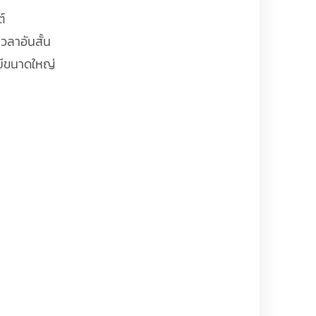
์
วลาอันสั้น
มีขนาดใหญ่