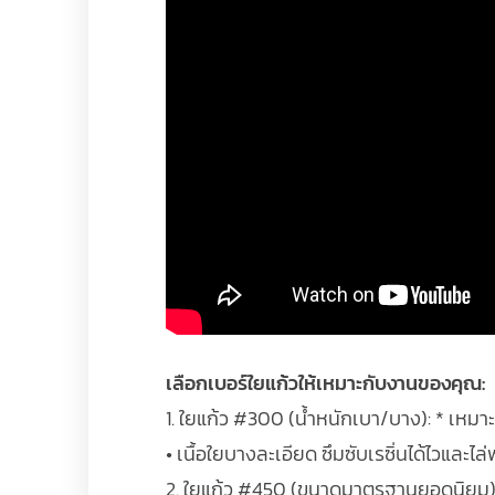
เลือกเบอร์ใยแก้วให้เหมาะกับงานของคุณ:
1. ใยแก้ว #300 (น้ำหนักเบา/บาง): * เหมาะ
• เนื้อใยบางละเอียด ซึมซับเรซิ่นได้ไวและไ
2. ใยแก้ว #450 (ขนาดมาตรฐานยอดนิยม): *