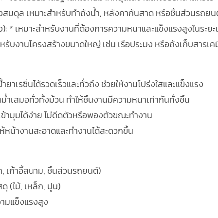
งสมดุล เหมาะสำหรับทำถังน้ำ, หลังคากันสาด หรือชิ้นส่วนรถยนต
): * เหมาะสำหรับงานที่ต้องการความหนาและแข็งแรงสูงในระยะเ
หรับงานโครงสร้างขนาดใหญ่ เช่น เรือประมง หรือถังเก็บสารเค
้ำยาเรซิ่นได้รวดเร็วและทั่วถึง ช่วยให้งานโปร่งใสและแข็งแรง
เสมอทั่วทั้งม้วน ทำให้ชิ้นงานมีความหนาเท่ากันทั่งชิ้น
้งเข้ามุมได้ง่าย ไม่ดีดตัวหรือพองตัวขณะทำงาน
ยให้หน้างานสะอาดและทำงานได้สะดวกขึ้น
, เก้าอี้สนาม, ชิ้นส่วนรถยนต์)
(ไม้, เหล็ก, ปูน)
วามแข็งแรงสูง