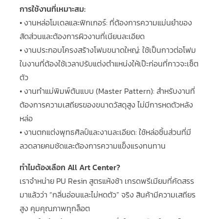
การใช้งานที่เหมาะสม:
• งานหล่อโมเดลและฟิกเกอร์: ที่ต้องการความแม่นยำของ
สัดส่วนและต้องการผิวงานที่เนียนละเอียด
• งานประกอบโครงสร้างโฟมขนาดใหญ่: ใช้เป็นกาวต่อโฟม
ในงานที่ต้องใช้เวลาปรับแต่งตำแหน่งให้เป๊ะก่อนที่กาวจะเซ็ต
ตัว
• งานทำแม่พิมพ์ต้นแบบ (Master Pattern): สำหรับงานที่
ต้องการความเสถียรของขนาดวัสดุสูง ไม่มีการหดตัวหลัง
หล่อ
• งานตกแต่งพุทธศิลป์และงานละเอียด: ใช้หล่อชิ้นส่วนที่มี
ลวดลายคมชัดและต้องการความแข็งแรงทนทาน
ทำไมต้องเลือก All Art Center?
เราจำหน่าย PU Resin สูตรแห้งช้า เกรดพรีเมียมที่คัดสรร
มาแล้วว่า “กลิ่นอ่อนและไม่หดตัว” จริง สินค้ามีความเสถียร
สูง คุมคุณภาพทุกล็อต