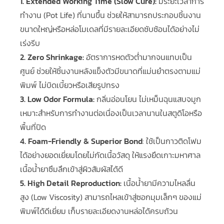
1. Extended Working Time (Slow Cure):
มีระยะเวลาการ
ทำงาน (Pot Life) ที่นานขึ้น ช่วยให้สามารถประกอบชิ้นงาน
ขนาดใหญ่หรือหล่อโมเดลที่มีรายละเอียดซับซ้อนได้อย่างไม่
เร่งรีบ
2. Zero Shrinkage:
อัตราการหดตัวต่ำมากจนแทบเป็น
ศูนย์ ช่วยให้ชิ้นงานหลังแข็งตัวมีขนาดที่แม่นยำตรงตามแม่
พิมพ์ ไม่บิดเบี้ยวหรือเสียรูปทรง
3. Low Odor Formula:
กลิ่นอ่อนโยน ไม่เหม็นฉุนแสบจมูก
เหมาะสำหรับการทำงานต่อเนื่องเป็นเวลานานในสตูดิโอหรือ
พื้นที่ปิด
4. Foam-Friendly & Superior Bond
: ใช้เป็นกาวติดโฟม
ได้อย่างยอดเยี่ยมโดยไม่กัดเนื้อวัสดุ ให้แรงยึดเกาะมหาศาล
เนื้อน้ำยาซึมลึกเข้าสู่ผิวสัมผัสได้ดี
5. High Detail Reproduction:
เนื้อน้ำยามีความไหลลื่น
สูง (Low Viscosity) สามารถไหลเข้าสู่ซอกมุมเล็กๆ ของแม่
พิมพ์ได้ดีเยี่ยม เก็บรายละเอียดงานหล่อได้ครบถ้วน