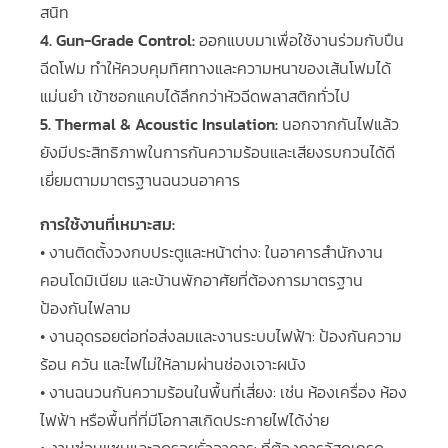
สนิท
4. Gun-Grade Control:
ออกแบบมาเพื่อใช้งานร่วมกับปืน
ฉีดโฟม ทำให้ควบคุมทิศทางและความหนาของเส้นโฟมได้
แม่นยำ เข้าซอกแคบได้ลึกกว่าหัวฉีดพลาสติกทั่วไป
5. Thermal & Acoustic Insulation:
นอกจากกันไฟแล้ว
ยังมีประสิทธิภาพในการกันความร้อนและเสียงรบกวนได้ดี
เยี่ยมตามมาตรฐานฉนวนอาคาร
การใช้งานที่เหมาะสม:
• งานติดตั้งวงกบประตูและหน้าต่าง: ในอาคารสำนักงาน
คอนโดมิเนียม และบ้านพักอาศัยที่ต้องการมาตรฐาน
ป้องกันไฟลาม
• งานอุดรอยต่อท่อส่งลมและงานระบบไฟฟ้า: ป้องกันความ
ร้อน ควัน และไฟไม่ให้ลามผ่านช่องเจาะผนัง
• งานฉนวนกันความร้อนในพื้นที่เสี่ยง: เช่น ห้องเครื่อง ห้อง
ไฟฟ้า หรือพื้นที่ที่มีโอกาสเกิดประกายไฟได้ง่าย
• งานซ่อมแซมและอุดรอยรั่วอาคาร: ที่ต้องการวัสดุเกรด