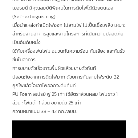
เยอรมนี มีคุณสมบัติพิเศษในการดับไฟได้ด้วยตนเอง
(Self-extinguishing)
เมื่อนำแหล่งกำเนิดไฟออก ไม่ลามไฟ ไม่เป็นเชื้อเพลิง เหมาะ
สำหรับงานอาคารสูงและงานโครงการที่เน้นความปลอดภัย
เป็นอันดับหนึ่ง
ใช้กับเครื่องพ่นโฟม ฉนวนกันความร้อน กันเสียง และกันรั่ว
ซึมในอาคาร
การขยายตัวเร็วเกาะพื้นผิวแล้วขยายตัวทันที
ปลอดภัยจากการติดไฟมาก ด้วยการกันลามไฟระดับ B2
ถูกไฟแล้วเื่อเอาไฟออกจะดับทันที
PU Foam สเปรย์ ฟู 25 เท่า ใช้อัตราส่วนผสม โฟมขาว 1
ส่วน : โฟมดำ 1 ส่วน ขยายตัว 25 เท่า
ความหนาแน่น 38 – 42 กก./ลบม.