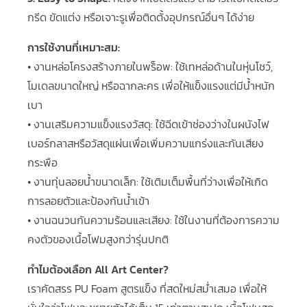
กรีด ขัดแต่ง หรือเจาะรูเพื่อติดตั้งอุปกรณ์อื่นๆ ได้ง่าย
การใช้งานที่เหมาะสม:
• งานหล่อโครงสร้างภายในพร็อพ: ใช้เทหล่อด้านในหุ่นโชว์,
โมเดลขนาดใหญ่ หรือฉากละคร เพื่อให้แข็งแรงแต่มีน้ำหนัก
เบา
• งานเสริมความแข็งแรงวัสดุ: ใช้ฉีดเข้าช่องว่างในผนังไฟ
เบอร์กลาสหรือวัสดุแผ่นเพื่อเพิ่มความแกร่งและกันเสียง
กระพือ
• งานทุ่นลอยน้ำขนาดเล็ก: ใช้เติมเต็มพื้นที่ว่างเพื่อให้เกิด
การลอยตัวและป้องกันน้ำเข้า
• งานฉนวนกันความร้อนและเสียง: ใช้ในงานที่ต้องการความ
คงตัวของเนื้อโฟมสูงกว่ารุ่นปกติ
ทำไมต้องเลือก All Art Center?
เราคัดสรร PU Foam สูตรแข็ง ที่สดใหม่สม่ำเสมอ เพื่อให้