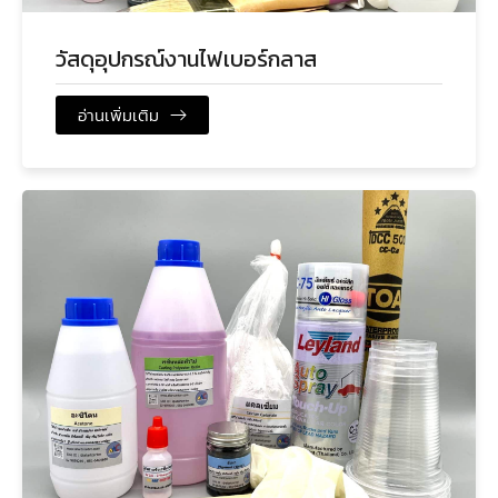
วัสดุอุปกรณ์งานไฟเบอร์กลาส
อ่านเพิ่มเติม