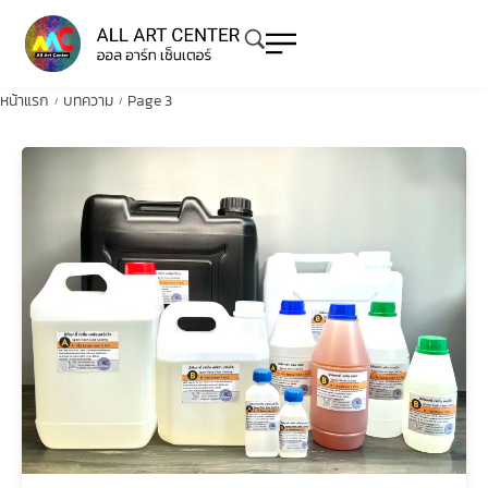
หน้าแรก
บทความ
Page 3
/
/