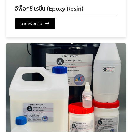
อีพ็อกซี่ เรซิ่น (Epoxy Resin)
อ่านเพิ่มเติม