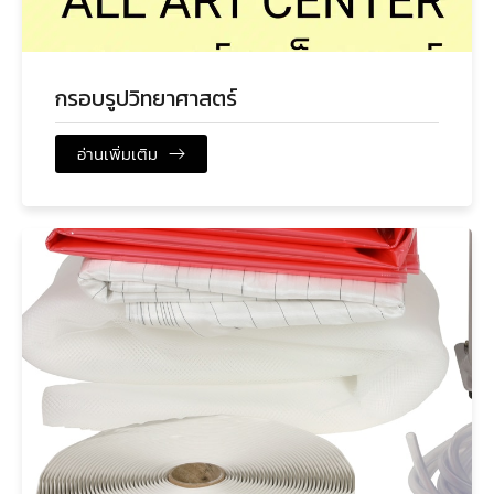
กรอบรูปวิทยาศาสตร์
อ่านเพิ่มเติม