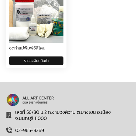
ชุดทำแม่พิมพ์ซิลิโคน
เลขที่ 56/30 ม.2 ถ.งามวงศ์วาน ต.บางเขน อ.เมือง
จ.นนทบุรี 11000
02-965-9269