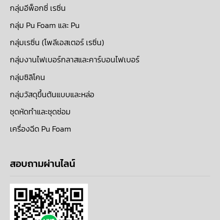
กลุ่มอีพ็อกซี่ เรซิ่น
กลุ่ม Pu Foam และ Pu
กลุ่มเรซิ่น (โพลีเอสเตอร์ เรซิ่น)
กลุ่มงานไฟเบอร์กลาสและคาร์บอนไฟเบอร์
กลุ่มซิลิโคน
กลุ่มวัสดุขึ้นต้นแบบและหล่อ
ชุดหัดทำและชุดซ่อม
เครื่องฉีด Pu Foam
สอบถามผ่านไลน์