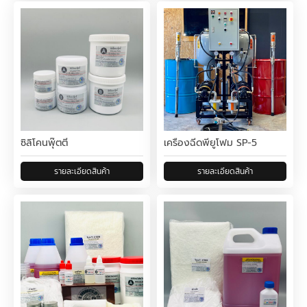
ซิลิโคนพุ๊ตตี้
เครื่องฉีดพียูโฟม SP-5