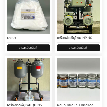
ผงเบา
เครื่องฉีดพียูโฟม HP-40
เครื่องฉีดพียูโฟม รุ่น N5
ผงมุก ทอง เงิน ทองแดง